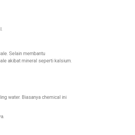
l.
cale. Selain membantu
e akibat mineral seperti kalsium.
ng water. Biasanya chemical ini
a.