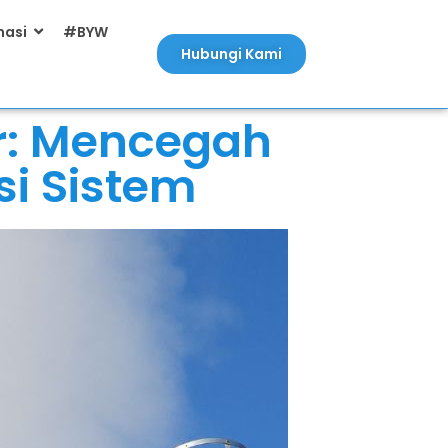
masi
#BYW
Hubungi Kami
r: Mencegah
si Sistem