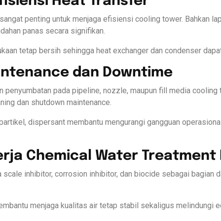
isiensi Heat Transfer
sangat penting untuk menjaga efisiensi cooling tower. Bahkan lap
ahan panas secara signifikan.
an tetap bersih sehingga heat exchanger dan condenser dapat b
intenance dan Downtime
penyumbatan pada pipeline, nozzle, maupun fill media cooling t
eaning dan shutdown maintenance.
rtikel, dispersant membantu mengurangi gangguan operasional
erja Chemical Water Treatment 
cale inhibitor, corrosion inhibitor, dan biocide sebagai bagian 
antu menjaga kualitas air tetap stabil sekaligus melindungi eq