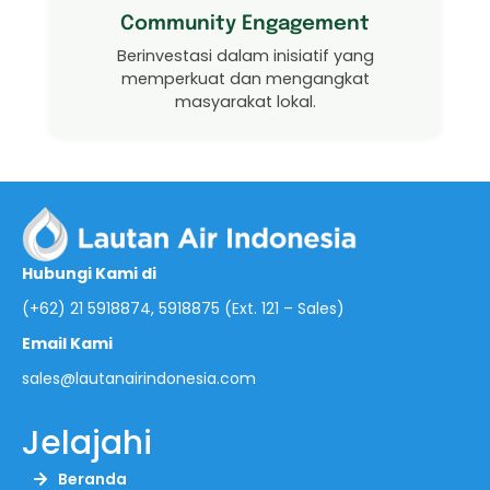
Community Engagement
Berinvestasi dalam inisiatif yang
memperkuat dan mengangkat
masyarakat lokal.
Hubungi Kami di
(+62) 21 5918874, 5918875 (Ext. 121 – Sales)
Email Kami
sales@lautanairindonesia.com
Jelajahi
Beranda