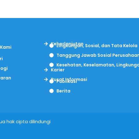
i
Keberlanjutan
Lingkungan, Sosial, dan Tata Kelola
 Kami
Tanggung Jawab Sosial Perusahaa
ri
Kesehatan, Keselamatan, Lingkung
logi
Karier
aran
Pusat Informasi
Publikasi
Berita
a hak cipta dilindungi