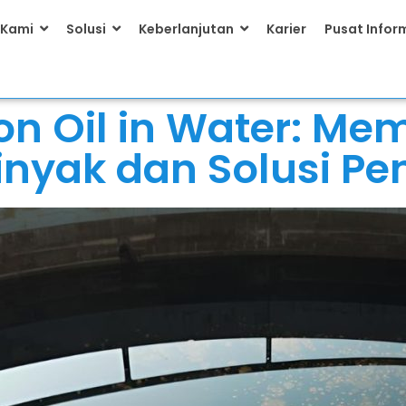
 Kami
Solusi
Keberlanjutan
Karier
Pusat Infor
on Oil in Water: M
inyak dan Solusi P