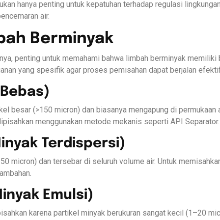
kan hanya penting untuk kepatuhan terhadap regulasi lingkungan,
pencemaran air.
mbah Berminyak
a, penting untuk memahami bahwa limbah berminyak memiliki b
nan yang spesifik agar proses pemisahan dapat berjalan efektif
k Bebas)
tikel besar (>150 micron) dan biasanya mengapung di permukaan a
h dipisahkan menggunakan metode mekanis seperti API Separator.
Minyak Terdispersi)
50 micron) dan tersebar di seluruh volume air. Untuk memisahkann
tambahan.
Minyak Emulsi)
isahkan karena partikel minyak berukuran sangat kecil (1–20 mic