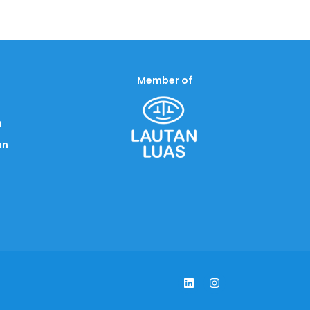
Member of
n
an