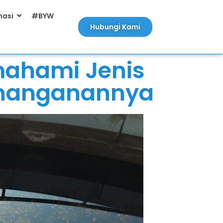
masi
#BYW
Hubungi Kami
emahami Jenis
enanganannya