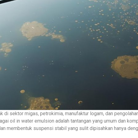
ak di sektor migas, petrokimia, manufaktur logam, dan pengolaha
ai oil in water emulsion adalah tantangan yang umum dan komple
 dan membentuk suspensi stabil yang sulit dipisahkan hanya de