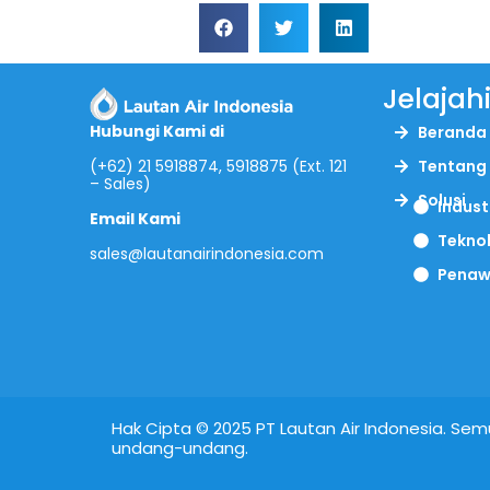
Jelajah
Hubungi Kami di
Beranda
(+62) 21 5918874, 5918875 (Ext. 121
Tentang
– Sales)
Solusi
Indust
Email Kami
Tekno
sales@lautanairindonesia.com
Penaw
Hak Cipta © 2025 PT Lautan Air Indonesia. Semu
undang-undang.