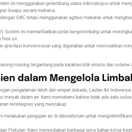
Sistem ini menggunakan gelembung udara mikroskopis untuk menga
pat disapu secara mekanis.
rip dengan DAF, tetapi menggunakan agitasi mekanik untuk mengh
or): Sistem ini memanfaatkan pelat bergelombang untuk meningkat
free oil.
e gravitasi konvensional yang digunakan untuk memisahkan mi
sing-masing tergantung pada karakteristik emulsi dan volume ai
sien dalam Mengelola Limba
engan pengalaman lebih dari empat dekade, Lautan Air Indonesi
i minyak dalam air. Kami memahami bahwa tidak ada satu solusi
anan terintegrasi yang mencakup:
i melakukan pengujian air di laboratorium untuk mengidentifikas
n Flokulan: Kami menyediakan berbagai jenis bahan kimia treat