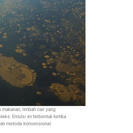
n makanan, limbah cair yang
ks. Emulsi ini terbentuk ketika
ngan metode konvensional.