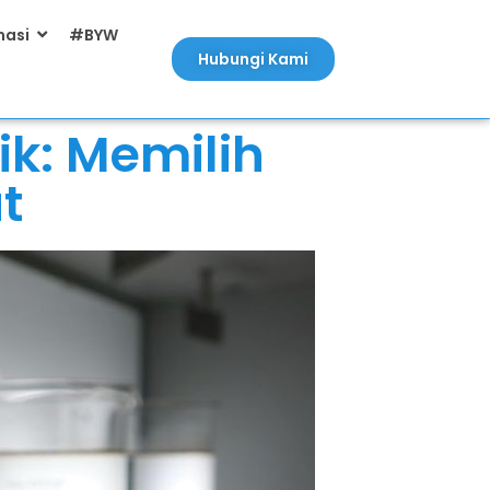
masi
#BYW
Hubungi Kami
k: Memilih
t