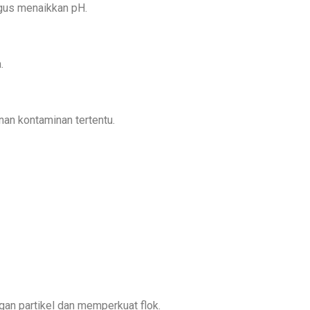
igus menaikkan pH.
.
an kontaminan tertentu.
an partikel dan memperkuat flok.