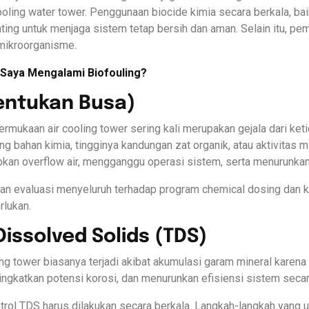
oling water tower. Penggunaan biocide kimia secara berkala, bai
ing untuk menjaga sistem tetap bersih dan aman. Selain itu, pemb
mikroorganisme.
Saya Mengalami Biofouling?
entukan Busa)
rmukaan air cooling tower sering kali merupakan gejala dari ke
ng bahan kimia, tingginya kandungan zat organik, atau aktivitas 
an overflow air, mengganggu operasi sistem, serta menurunkan 
kan evaluasi menyeluruh terhadap program chemical dosing dan ku
rlukan.
Dissolved Solids (TDS)
ng tower biasanya terjadi akibat akumulasi garam mineral karena
ngkatkan potensi korosi, dan menurunkan efisiensi sistem secar
ntrol TDS harus dilakukan secara berkala. Langkah-langkah yang