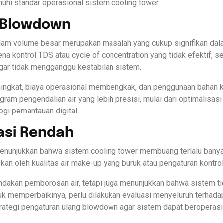
hi standar operasional sistem cooling tower.
f Blowdown
alam volume besar merupakan masalah yang cukup signifikan dal
arena kontrol TDS atau cycle of concentration yang tidak efektif,
agar tidak mengganggu kestabilan sistem.
ingkat, biaya operasional membengkak, dan penggunaan bahan ki
gram pengendalian air yang lebih presisi, mulai dari optimalisas
ogi pemantauan digital.
rasi Rendah
menunjukkan bahwa sistem cooling tower membuang terlalu banya
bkan oleh kualitas air make-up yang buruk atau pengaturan kontro
dakan pemborosan air, tetapi juga menunjukkan bahwa sistem t
uk memperbaikinya, perlu dilakukan evaluasi menyeluruh terhada
rategi pengaturan ulang blowdown agar sistem dapat beroperasi l