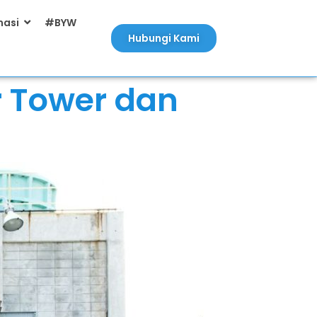
masi
#BYW
Hubungi Kami
 Tower dan