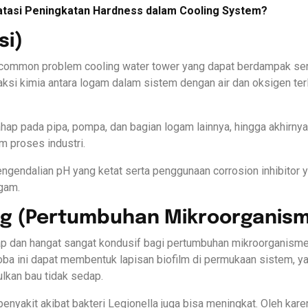
tasi Peningkatan Hardness dalam Cooling System?
si)
 common problem cooling water tower yang dapat berdampak seri
ksi kimia antara logam dalam sistem dengan air dan oksigen terlaru
ap pada pipa, pompa, dan bagian logam lainnya, hingga akhirny
m proses industri.
engendalian pH yang ketat serta penggunaan corrosion inhibitor
gam.
ling (Pertumbuhan Mikroorganis
 dan hangat sangat kondusif bagi pertumbuhan mikroorganisme se
roba ini dapat membentuk lapisan biofilm di permukaan sistem,
ulkan bau tidak sedap.
enyakit akibat bakteri Legionella juga bisa meningkat. Oleh kare