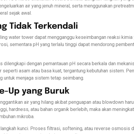
ngeluarkan air yang jenuh mineral, serta menggunakan pretreatm
ral sejak awal.
ng Tidak Terkendali
ling water tower dapat mengganggu keseimbangan reaksi kimia y
rosi, sementara pH yang terlalu tinggi dapat mendorong pembe
arus dilengkapi dengan pemantauan pH secara berkala dan mekan
 seperti asam atau basa kuat, tergantung kebutuhan sistem. P
ng untuk menjaga sistem tetap seimbang.
ke-Up yang Buruk
ggantikan air yang hilang akibat penguapan atau blowdown harus
ggi, hardness, atau bahan organik berlebih, maka akan mening
tumbuhan mikroba.
 langkah kunci. Proses filtrasi, softening, atau reverse osmosis