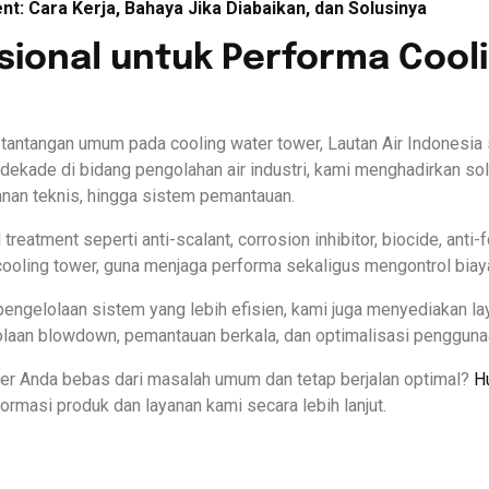
t: Cara Kerja, Bahaya Jika Diabaikan, dan Solusinya
sional untuk Performa Cool
antangan umum pada cooling water tower, Lautan Air Indonesia s
ekade di bidang pengolahan air industri, kami menghadirkan sol
yanan teknis, hingga sistem pemantauan.
atment seperti anti-scalant, corrosion inhibitor, biocide, anti-
ooling tower, guna menjaga performa sekaligus mengontrol biay
engelolaan sistem yang lebih efisien, kami juga menyediakan l
laan blowdown, pemantauan berkala, dan optimalisasi pengguna
er Anda bebas dari masalah umum dan tetap berjalan optimal?
H
ormasi produk dan layanan kami secara lebih lanjut.